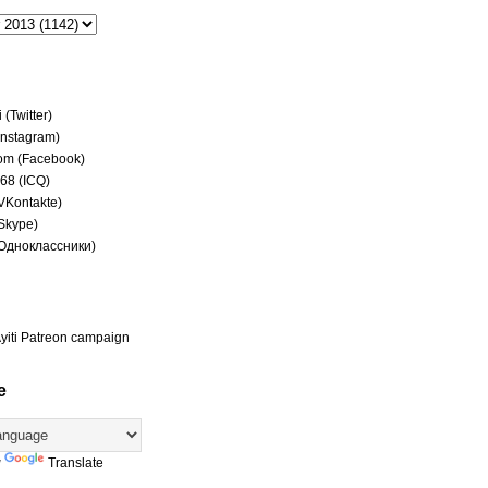
(Twitter)
(Instagram)
om (Facebook)
68 (ICQ)
(VKontakte)
(Skype)
(Одноклассники)
yiti Patreon campaign
e
y
Translate