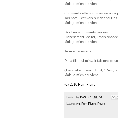
Mais je m’en souviens
Comment cette nuit, mes yeux ne p
Ton nom, j’ecrivais sur des feuilles
Mais je m’en souviens
Des beaux moments passés
Franchement, de toi, j’etais obsedé
Mais je m’en souviens
Je m’en souviens
De la fille qui m’avait fait tant pleur
Quand elle m’avait dit dit, "Perri, o
Mais je m’en souviens
(C) 2010 Perri Pierre
Posted by
PWA
at
10:01 PM
Labels:
Art
,
Perri Pierre
,
Poem