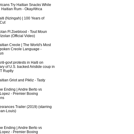
fricans Try Haitian Snacks While
 Haitian Rum - OkayAfrica
iti (Nzingah) | 100 Years of
 Cut
zolan Ft Zoeblood - Tout Moun
zolan (Official Video)
aitian Creole | The World's Most
poken Creole Language -
us
ti-govt protests in Haiti on
ry of U.S. backed Aristide coup in
RT Ruptly
itian Griot and Pikliz - Tasty
he Ending | Andre Berto vs
 Lopez - Premier Boxing
ns
srances Trailer (2019) (starring
an-Louis)
he Ending | Andre Berto vs
 Lopez - Premier Boxing