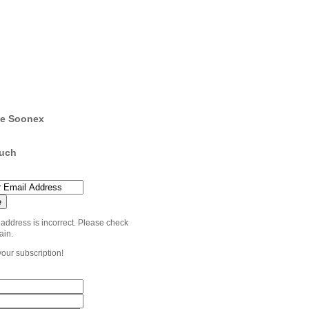
e Soonex
ouch
 address is incorrect. Please check
ain.
your subscription!