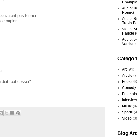
Champio
Audio: Ba
Remix)
ouvaient pas fermer,
Audio: R
 de papier
Travis Ba
Video: St
Radote (O
Audio: J-
Version)
Categor
Art
(94)
er
Article
(7
n doit tout cesser"
Book
(43
Comedy
Entertai
Interview
Music
(3
Sports
(
Video
(3
Blog Ar