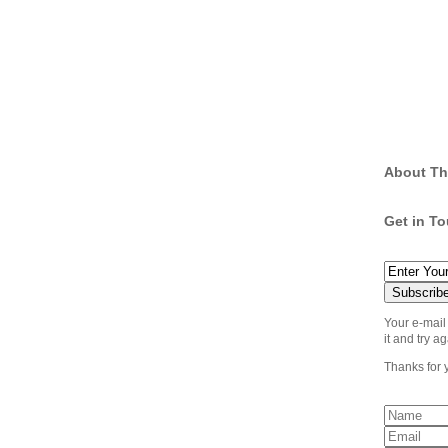
About Th
Get in T
Your e-mail
it and try ag
Thanks for 