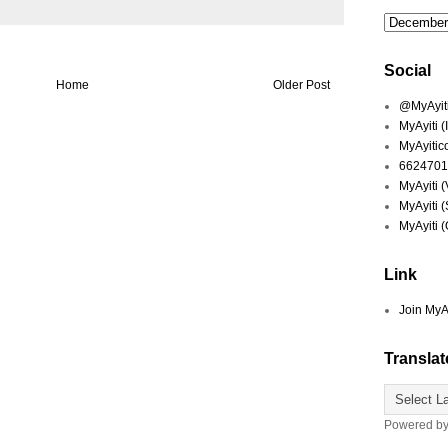
Social
Home
Older Post
@MyAyiti 
MyAyiti 
MyAyitic
6624701
MyAyiti 
MyAyiti 
MyAyiti 
Link
Join MyA
Translat
Powered b