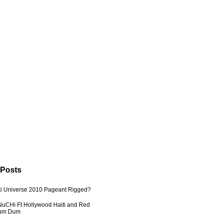
 Posts
ti Universe 2010 Pageant Rigged?
uCHi Ft Hollywood Haiti and Red
Dum Dum