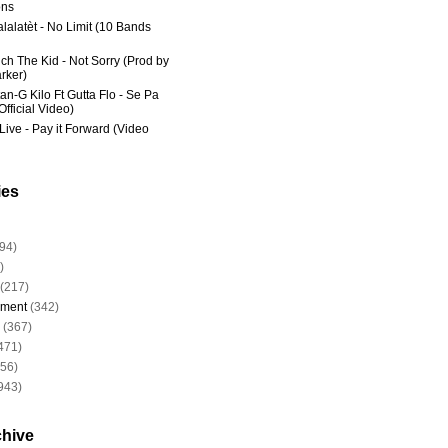
ns
lalatèt - No Limit (10 Bands
ich The Kid - Not Sorry (Prod by
rker)
an-G Kilo Ft Gutta Flo - Se Pa
fficial Video)
Live - Pay it Forward (Video
ies
94)
)
(217)
nment
(342)
(367)
471)
956)
943)
chive