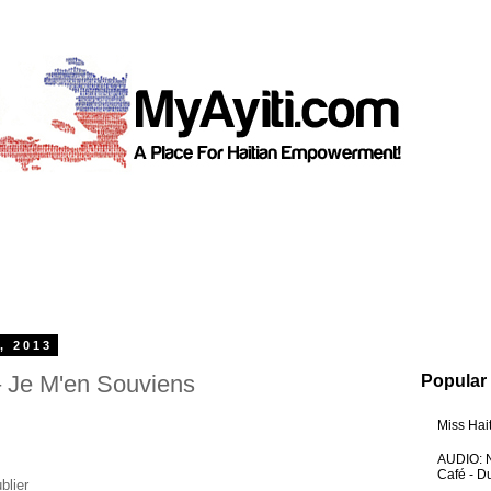
, 2013
– Je M'en Souviens
Popular
Miss Hai
AUDIO: N
Café - 
blier