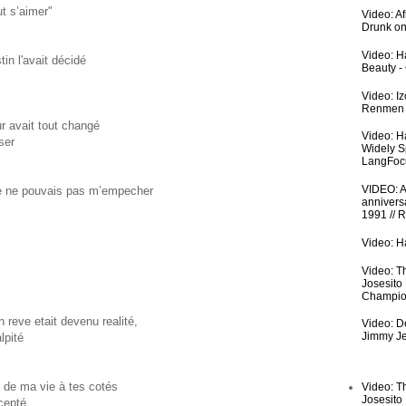
ut s’aimer"
Video: A
Drunk on
Video: Ha
tin l'avait décidé
Beauty -
Video: I
Renmen I
ur avait tout changé
Video: H
ser
Widely S
LangFoc
VIDEO: An
 je ne pouvais pas m’empecher
anniversa
1991 // 
Video: Ha
Video: T
Josesito
Champio
 reve etait devenu realité,
Video: De
Jimmy Je
lpité
e de ma vie à tes cotés
Video: T
Josesito
cepté